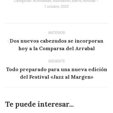
Categorías:
Actividades
,
Asociación
,
Barrio
,
Noticias
1 octubre, 2023
Navegación
ANTERIOR
entre
Dos nuevos cabezudos se incorporan
Publicación
publicaciones
hoy a la Comparsa del Arrabal
anterior:
SIGUIENTE
Todo preparado para una nueva edición
Publicación
del Festival «Jazz al Margen»
siguiente:
Te puede interesar...