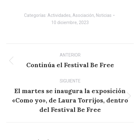
Categorías:
Actividades
,
Asociación
,
Noticias
10 diciembre, 2023
Navegación
ANTERIOR
entre
Continúa el Festival Be Free
Publicación
anterior:
publicaciones
SIGUIENTE
El martes se inaugura la exposición
«Como yo», de Laura Torrijos, dentro
Publicación
siguiente:
del Festival Be Free