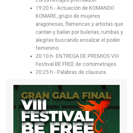
19:20 h.- Actuación de KOMANDO
KOMARE, grupo de mujeres
aragonesas, flamencas y artistas que
cantan y bailan por bulerías, rumbas y
alegrías buscando ensalzar el poder
femenino.
20:10.h- ENTREGA DE PREMIOS VIII
Festival BE FREE de cortometrajes.
20:25 h.- Palabras de clausura