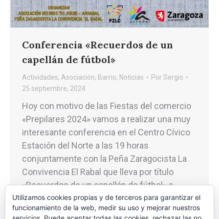
Conferencia «Recuerdos de un
capellán de fútbol»
Actividades
,
Asociación
,
Barrio
,
Noticias
Por
Sergio
25 septiembre, 2024
Hoy con motivo de las Fiestas del comercio
«Prepilares 2024» vamos a realizar una muy
interesante conferencia en el Centro Cívico
Estación del Norte a las 19 horas
conjuntamente con la Peña Zaragocista La
Convivencia El Rabal que lleva por título
«Recuerdos de un capellán de fútbol» a
cargo de Juan Antonio Gracia, capellán del…
Utilizamos cookies propias y de terceros para garantizar el
funcionamiento de la web, medir su uso y mejorar nuestros
servicios. Puede aceptar todas las cookies, rechazar las no