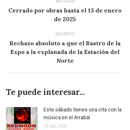
ANTERIOR
entre
Cerrado por obras hasta el 13 de enero
Publicación
publicaciones
de 2025
anterior:
SIGUIENTE
Rechazo absoluto a que el Rastro de la
Expo a la explanada de la Estación del
Publicación
siguiente:
Norte
Te puede interesar...
Este sábado tienes una cita con la
música en el Arrabal
23 julio, 2026