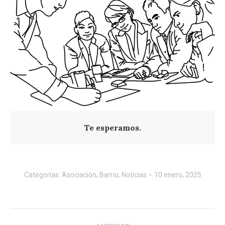
Te esperamos.
Categorías:
Asociación
,
Barrio
,
Noticias
10 enero, 2025
Navegación