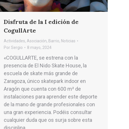
Disfruta de la I edición de
CogullArte
Actividades
,
Asociación
,
Barrio
,
Noticias
Por
Sergio
8 mayo, 2024
«COGULLARTE, se estrena con la
presencia de El Nido Skate House, la
escuela de skate más gran­de de
Zaragoza, único skatepark indoor en
Aragón que cuenta con 600 m² de
instalaciones para aprender este deporte
de la mano de grande profesionales con
una gran experiencia. Podéis consultar
cualquier duda que os surja sobre esta
disciplina…