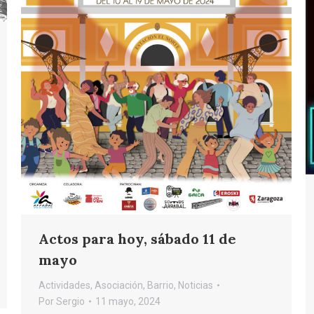
Actos para hoy, sábado 11 de
mayo
Actividades
,
Asociación
,
Barrio
,
Noticias
Por
Sergio
11 mayo, 2024