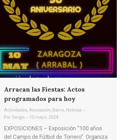
Arracan las Fiestas: Actos
programados para hoy
Actividades
,
Asociación
,
Barrio
,
Noticias
Por
Sergio
10 mayo, 2024
EXPOSICIONES – Exposición “100 años
del Campo de Fútbol de Torrero”. Organiza