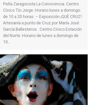
Peña Zaragocista La Convivencia. Centro
Cívico Tío Jorge. Horario lunes a domingo
de 10 a 20 horas. – Exposición ¡QUÉ CRUZ!
Artesanía a punto de Cruz por María José
García Ballesteros. Centro Cívico Estación
del Norte. Horario de lunes a domingo de
10…